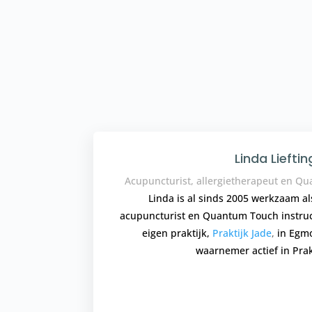
Linda Lieftin
Acupuncturist, allergietherapeut en Q
Linda is al sinds 2005 werkzaam al
acupuncturist en Quantum Touch instruc
eigen praktijk,
Praktijk Jade
,
in Egmo
waarnemer actief in Prak