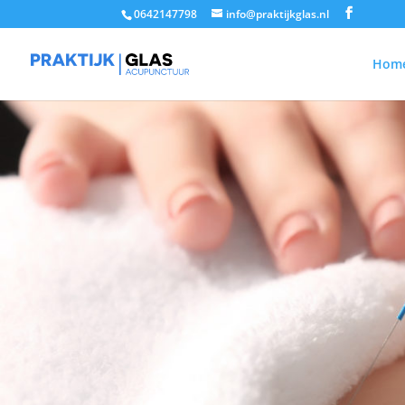
0642147798
info@praktijkglas.nl
Hom