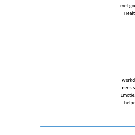
met go
Healt
Werkdr
eens s
Emotie
helpe