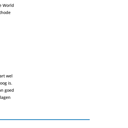
e World
ethode
art wel
oog is.
an goed
slagen