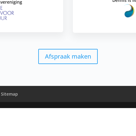
Dennis is l
svereniging
Afspraak maken
Sitemap