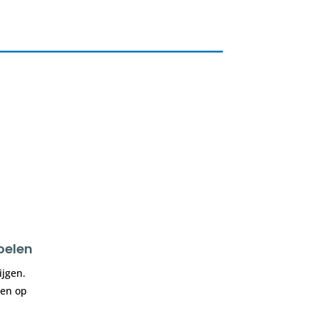
oelen
ijgen.
len op